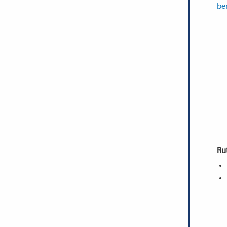
be
Rut