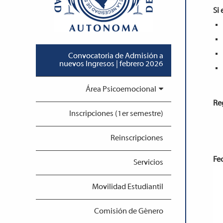
Si 
Convocatoria de Admisión a
nuevos Ingresos | febrero 2026
Área Psicoemocional
Reg
Inscripciones (1er semestre)
Reinscripciones
Fe
Servicios
Movilidad Estudiantil
Comisión de Género