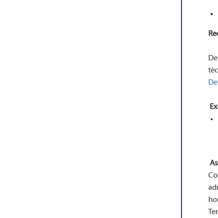
Re
De
téc
De
Ex
As
Co
adm
hor
Ter